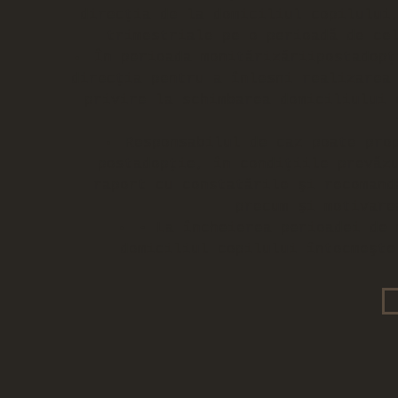
direcţia de la domiciliul copilului
trimestriale pe o perioadă de ce
În perioada monitărizăriipostadopţ
direcţia pentru a înlesni realizarea
privire la schimbarea domiciliului 
Responsabilul de caz poate pro
postadopţie, în condiţiile prevăz
raport cu constatările şi recomand
precum şi motivare
• La încheierea perioadei de 
domiciliul copilului întocmeşte