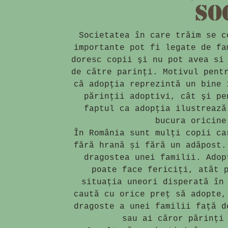
soc
Societatea în care trăim se c
importante pot fi legate de fa
doresc copii şi nu pot avea si
de către parinţi. Motivul pent
că adopţia reprezintă un bine 
părinţii adoptivi, cât şi pe
faptul ca adopţia ilustrează
bucura oricine
În România sunt mulți copii ca
fără hrană și fără un adăpost.
dragostea unei familii. Adop
poate face fericiți, atât 
situația uneori disperată în
caută cu orice preț să adopte,
dragoste a unei familii față d
sau ai căror părinți