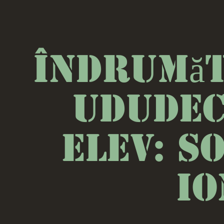
Îndrumăt
Ud
Elev: S
Io