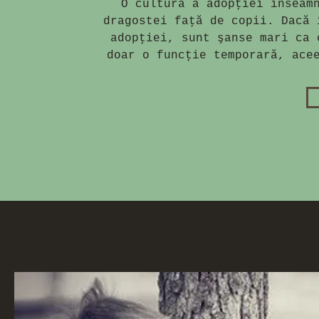
O cultură a adopţiei înseam
dragostei faţă de copii. Dacă 
adopţiei, sunt şanse mari ca 
doar o funcţie temporară, ace