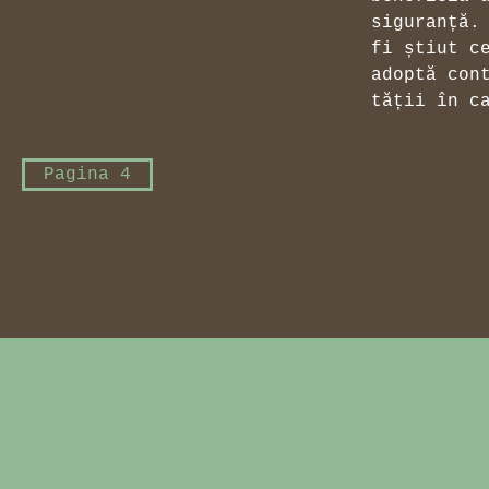
siguranță. 
fi știut c
adoptă cont
tății în c
Pagina 4