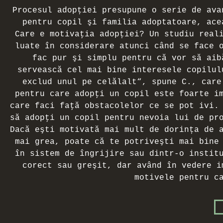
Procesul adopției pre­supune o serie de ava
pentru copil şi familia adoptatoare, ace
Care e motivaţia adopției? Un studiu real
lua­te în considerare atunci când se face 
fac pur şi simplu pentru că vor să aib
servească cel mai bine interesele copilul
exclud unul pe celălalt“, spune C., care
pentru care adopţi un copil este foarte im
care faci faţă obstacolelor ce se pot ivi.
să adopţi un copil pentru nevoia lui de pr
Dacă eşti motivată mai mult de dorința de 
mai grea, poate că te potriveşti mai bine
în sistem de îngrijire sau dintr-o instit
corect sau greşit, dar având în vedere im
motivele pentru c