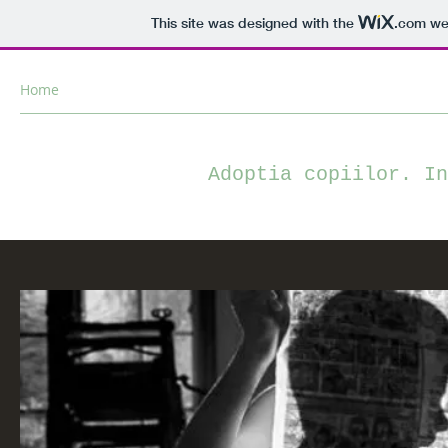
This site was designed with the
.com
web
Home
Welcome
Familia, celula de bază a societăţii
Adopț
Adoptia copiilor. In
Lucr