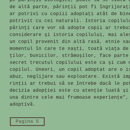
pe părinții biologici, poate să se simtă 
de altă parte, părinții pot fi îngrijoraț
ar potrivi cu copiii adop­tați atât de bin
potrivit cu cei naturali. Istoria copilulu
părinţi care vor să adopte copii ar trebu
considerare şi istoria copilului, mai ale
un copil provenit din altă rasă, etnie sa
momentul în care te naşti, toată viaţa de
ţilor, bunicilor, strămo­şilor, face par­t
secret trecutul copilului este ca şi cum 
copilul. Uneori, un copil adoptat are o i
abuz, neglijare sau exploatare. Există im
rinţii ar trebui să se întrebe dacă le po
decizia adopţiei este cu atenţie luată şi 
una dintre cele mai frumoase experienţe“,
adoptivă.
Pagina 5