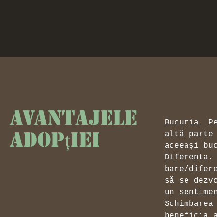
Avantajele
Bucuria. P
adopției
altă parte
aceeași bu
Diferența. 
bare/difer
să se dezv
un sentime
Schimbarea
beneficia 