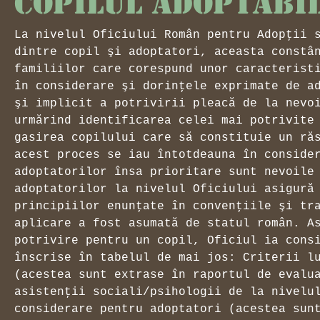
copilul adoptabi
La nivelul Oficiului Român pentru Adopţii 
dintre copil şi adoptatori, aceasta constâ
familiilor care corespund unor caracterist
în considerare şi dorinţele exprimate de a
şi implicit a potrivirii pleacă de la nevo
urmărind identificarea celei mai potrivite
gasirea copilului care să constituie un ră
acest proces se iau întotdeauna în conside
adoptatorilor însa prioritare sunt nevoile
adoptatorilor la nivelul Oficiului asigură
principiilor enunţate în convenţiile şi tr
aplicare a fost asumată de statul român. A
potrivire pentru un copil, Oficiul ia cons
înscrise în tabelul de mai jos: Criterii l
(acestea sunt extrase în raportul de evalu
asistenţii sociali/psihologii de la nivelu
considerare pentru adoptatori (acestea sun