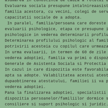
asumarea in cunostinta de cauza a rolului 
Evaluarea sociala presupune intalnireaasis
familia acestora, cu vecini, colegi de ser
capacitatii sociale de a adopta.
In paralel, familia/persoana care doreste 
evaluarii psihologice, etapa ce presupune 
psihologice in vederea determinarii profil
Determinarea profilului psihologic al fami
potrivirii acesteia cu copilul care urmeaz
In urma evaluarii, in termen de 60 de zile
vederea adoptiei, familia va primi o dispo
Generale de Asistenta Sociala si Protectia
In cazul in care dispozitia este favorabil
apta sa adopte. Valabilitatea acestui ates
dupaobtinerea atestatului, familiei ii va 
vederea adoptiei.
Pana la finalizarea adoptiei, specialistii
dispozitia persoanelor/familiilor dormice 
consiliere si suport psihologic si juridic