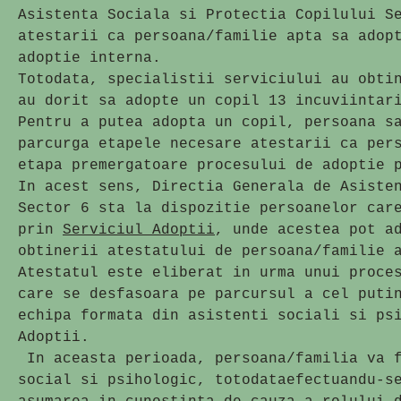
Asistenta Sociala si Protectia Copilului S
atestarii ca persoana/familie apta sa adop
adoptie interna.
Totodata, specialistii serviciului au obti
au dorit sa adopte un copil 13 incuviintar
Pentru a putea adopta un copil, persoana s
parcurga etapele necesare atestarii ca per
etapa premergatoare procesului de adoptie 
In acest sens, Directia Generala de Asiste
Sector 6 sta la dispozitie persoanelor car
prin
Serviciul Adoptii
, unde acestea pot a
obtinerii atestatului de persoana/familie 
Atestatul este eliberat in urma unui proce
care se desfasoara pe parcursul a cel puti
echipa formata din asistenti sociali si ps
Adoptii.
In aceasta perioada, persoana/familia va f
social si psihologic, totodataefectuandu-s