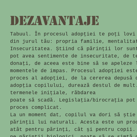
Dezavantaje
Tabuul. În procesul adop­ți­ei te poți lov
din jurul tău: propria familie, mentalita
Insecuritatea. Știind că pă­rinții lor sun
pot avea sentimente de in­­secu­ri­ta­te, de 
donați, de aceea este bi­ne să se apeleze 
momentele de impas. Procesul adopției est
proces al adopției, de la cererea de­pusă 
adop­ția copilului, durează des­tul de mul
termenele ini­țiale, răbdarea
poate să scadă. Legislația/biro­crația pot
proces complicat.
La un moment dat, copilul va dori să știe
părinții lui naturali. Aces­ta este un pro
atât pentru părinți, cât și pentru copii. 